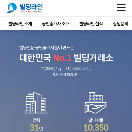
빌딩라인 소개
공인중개사 소개
빌딩라인 실적
상담문의
빌딩전문 공인중개사들이 만드는
대한민국
No.1
빌딩거래소
프롭테크(Prop-Tech) 시대의 새로운
빌딩중개 패러다임
업력
빌딩매물
31
10,350
년