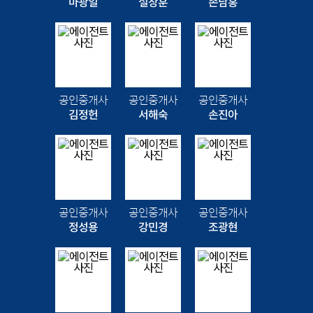
마광일
설창훈
손남홍
공인중개사
공인중개사
공인중개사
김정헌
서해숙
손진아
공인중개사
공인중개사
공인중개사
정성용
강민경
조광현