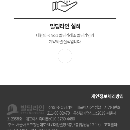
빌딩라인 실적
대한민국 No.1 빌딩거래소 빌딩라인의
계약체결 실적입니다.
개인정보처리방침
상호 : ㈜빌딩라인
대표이사 : 전성철
사업자번호 :
211-88-82478
통신판매업신고 : 2019-서울서
초-2958호
대표이사 휴대폰 : 010-3789-4480
주소 : 서울 서초구 강남대로 617 대양빌딩 6층, 7층 (잠원동 12-17)
고객센터 :